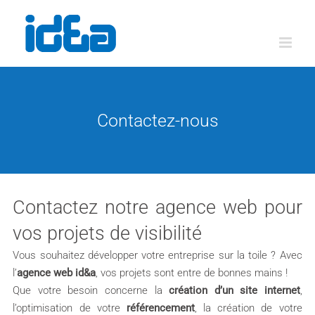
Passer
au
contenu
Contactez-nous
Contactez notre agence web pour
vos projets de visibilité
Vous souhaitez développer votre entreprise sur la toile ? Avec
l’
agence web id&a
, vos projets sont entre de bonnes mains !
Que votre besoin concerne la
création d’un site internet
,
l’optimisation de votre
référencement
, la création de votre