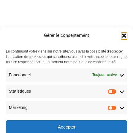
Gérer le consentement
En continuant votre visite sur notre site, vous avez la possibilité d'accepter
l'utilisation de cookies, ce qui contribuera à enrichir votre expérience en ligne,
tout en respectant scrupuleusement notre politique de confidentialité.
Fonctionnel
Toujours activé
Statistiques
Statisti
Marketing
Marketi
Plan du site
Conditions Générales
Mentions légales
Politique de confidentialité
Accepter
Blog
Se connecter