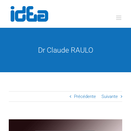
Passer
au
contenu
Dr Claude RAULO
Précédente
Suivante
View
Larger