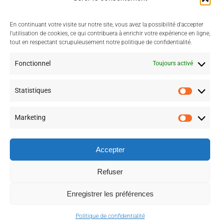
URL du projet :
Visiter le site
En continuant votre visite sur notre site, vous avez la possibilité d'accepter
l'utilisation de cookies, ce qui contribuera à enrichir votre expérience en ligne,
tout en respectant scrupuleusement notre politique de confidentialité.
Fonctionnel
Toujours activé
Statistiques
Statisti
Marketing
Marketi
Plan du site
Conditions Générales
Mentions légales
Politique de confidentialité
Accepter
Blog
Se connecter
Refuser
Enregistrer les préférences
© Copyright 2006 -
2026 Agence web id&a
Politique de confidentialité