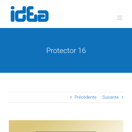
Passer
au
contenu
Protector 16
Précédente
Suivante
View
Larger